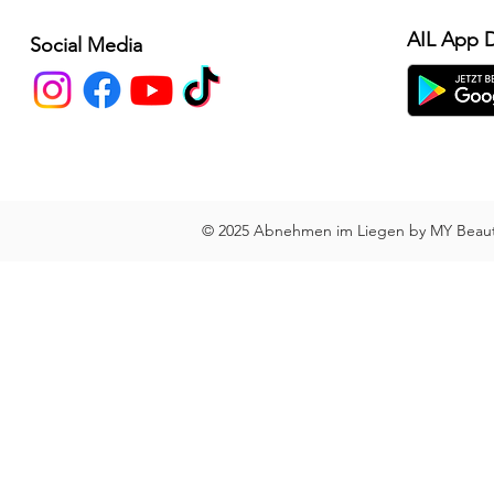
AIL App 
Social Media
© 2025 Abnehmen im Liegen by MY Beauty