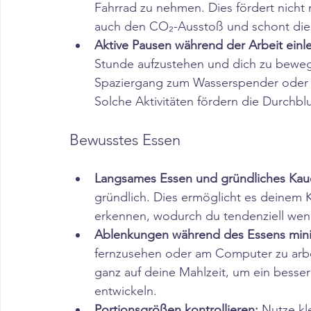
Fahrrad zu nehmen. Dies fördert nicht n
auch den CO₂-Ausstoß und schont die 
Aktive Pausen während der Arbeit einl
Stunde aufzustehen und dich zu beweg
Spaziergang zum Wasserspender oder l
Solche Aktivitäten fördern die Durch
Bewusstes Essen
Langsames Essen und gründliches Kau
gründlich. Dies ermöglicht es deinem K
erkennen, wodurch du tendenziell weni
Ablenkungen während des Essens mini
fernzusehen oder am Computer zu arbei
ganz auf deine Mahlzeit, um ein besser
entwickeln.​
Portionsgrößen kontrollieren:
 Nutze kl