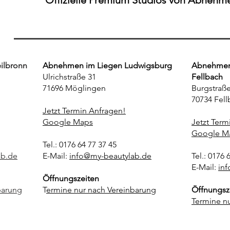
ilbronn
Abnehmen im Liegen Ludwigsburg
Abnehmen 
Ulrichstraße 31
Fellbach
71696 Möglingen
Burgstraße
70734 Fell
Jetzt Termin Anfragen!
Google Maps
Jetzt Term
Google M
Tel.: 0176 64 77 37 45
ab.de
E-Mail:
info@my-beautylab.de
Tel.: 0176 
E-Mail:
in
Öffnungszeiten
barung
T
ermine nur nach Vereinbarung
Öffnungsz
Termine n