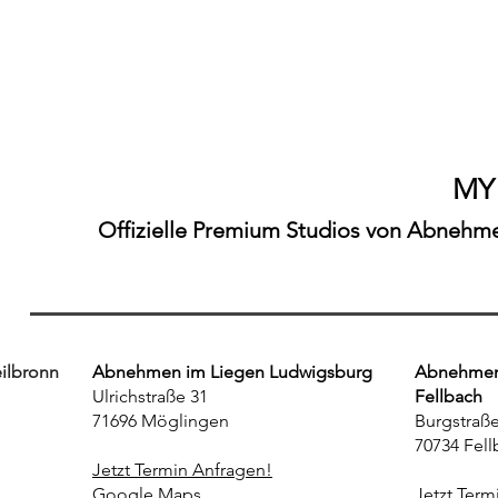
MY
Offizielle Premium Studios von Abnehmen
ilbronn
Abnehmen im Liegen Ludwigsburg
Abnehmen 
Ulrichstraße 31
Fellbach
71696 Möglingen
Burgstraße
70734 Fell
Jetzt Termin Anfragen!
Google Maps
Jetzt Term