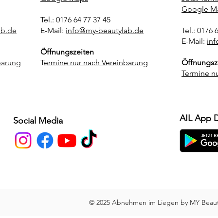
Google M
Tel.: 0176 64 77 37 45
ab.de
E-Mail:
info@my-beautylab.de
Tel.: 0176 
E-Mail:
in
Öffnungszeiten
barung
T
ermine nur nach Vereinbarung
Öffnungsz
Termine n
AIL App 
Social Media
© 2025 Abnehmen im Liegen by MY Beauty