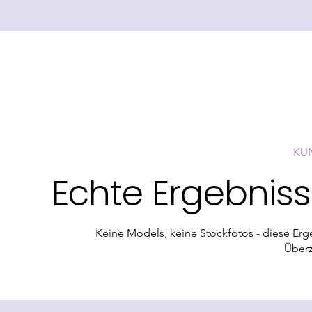
KU
Echte Ergebniss
Keine Models, keine Stockfotos - diese E
Überz