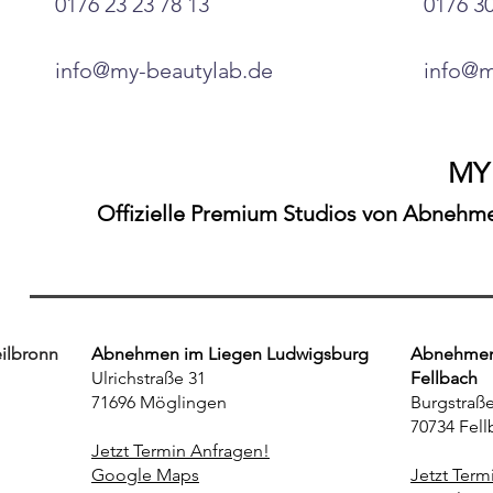
0176 23 23 78 13
0176 30
info@my-beautylab.de
info@m
MY
Offizielle Premium Studios von Abnehmen
ilbronn
Abnehmen im Liegen Ludwigsburg
Abnehmen 
Ulrichstraße 31
Fellbach
71696 Möglingen
Burgstraße
70734 Fell
Jetzt Termin Anfragen!
Google Maps
Jetzt Term