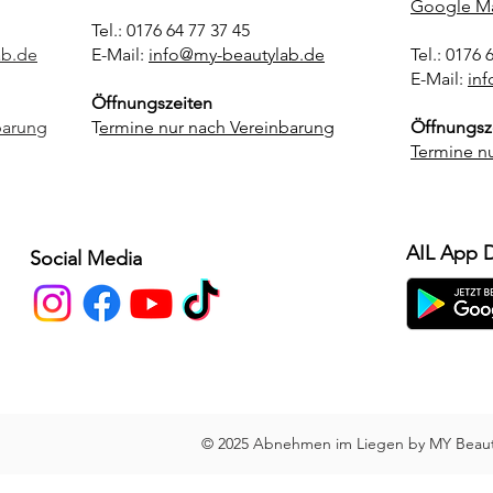
Google M
Tel.: 0176 64 77 37 45
ab.de
E-Mail:
info@my-beautylab.de
Tel.: 0176 
E-Mail:
in
Öffnungszeiten
barung
T
ermine nur nach Vereinbarung
Öffnungsz
Termine n
AIL App 
Social Media
© 2025 Abnehmen im Liegen by MY Beauty