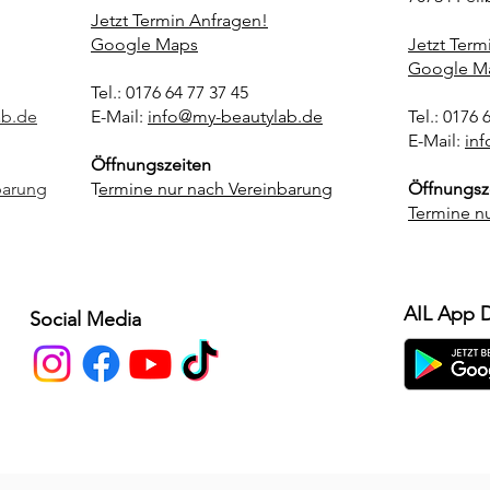
Jetzt Termin Anfragen!
Google Maps
Jetzt Term
Google M
Tel.: 0176 64 77 37 45
ab.de
E-Mail:
info@my-beautylab.de
Tel.: 0176 
E-Mail:
in
Öffnungszeiten
barung
T
ermine nur nach Vereinbarung
Öffnungsz
Termine n
AIL App 
Social Media