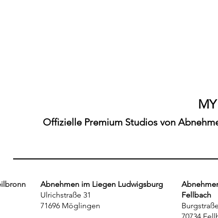
MY
Offizielle Premium Studios von Abnehmen
ilbronn
Abnehmen im Liegen Ludwigsburg
Abnehmen 
Ulrichstraße 31
Fellbach
71696 Möglingen
Burgstraße
70734 Fell