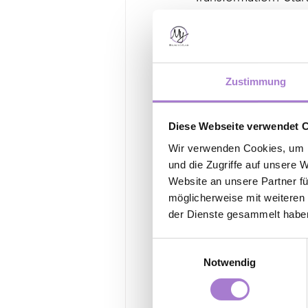
Body-Contouring. Dei
Uns ist dein Vertraue
nur eine revolution
Zustimmung
zurück-Garantie, fall
✨ Melde dich noch h
Diese Webseite verwendet 
Wir verwenden Cookies, um I
und die Zugriffe auf unsere 
Website an unsere Partner fü
möglicherweise mit weiteren
der Dienste gesammelt habe
Einwilligungsauswahl
Notwendig