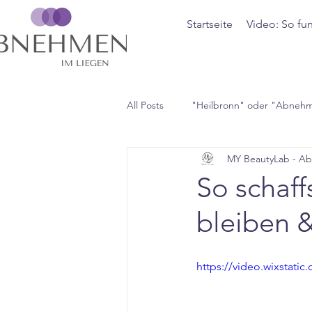
Startseite
Video: So fun
All Posts
"Heilbronn" oder "Abneh
MY BeautyLab - A
So schaf
bleiben 
https://video.wixstat