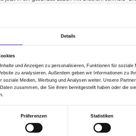
ne Traumfigur wartet im Liegen auf dich! 
n und deine Zufriedenheit äußerst wichtig. Deshalb biete
äre Methode zum Abnehmen im Liegen, sondern auch ein
Details
s du nicht die gewünschten Ergebnisse erzielst. 
eute an und profitiere von unseren speziellen Kennenle
Cookies
nhalte und Anzeigen zu personalisieren, Funktionen für soziale
Website zu analysieren. Außerdem geben wir Informationen zu I
r soziale Medien, Werbung und Analysen weiter. Unsere Partner
 Daten zusammen, die Sie ihnen bereitgestellt haben oder die s
Termin & Kennenlernrabatt sichern >>>
n.
Präferenzen
Statistiken