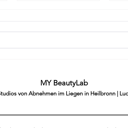
"Abnehmen ohne Diät in
"Abn
Ludwigsburg – MY BeautyLab
Heil
Möglingen"
ohne
MY BeautyLab
Studios von Abnehmen im Liegen in Heilbronn | Lud