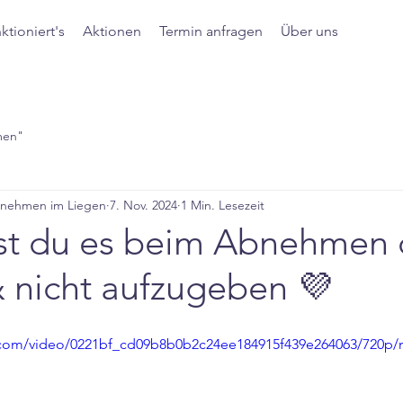
ktioniert's
Aktionen
Termin anfragen
Über uns
men"
bnehmen im Liegen
7. Nov. 2024
1 Min. Lesezeit
fst du es beim Abnehmen 
& nicht aufzugeben 💜
ic.com/video/0221bf_cd09b8b0b2c24ee184915f439e264063/720p/