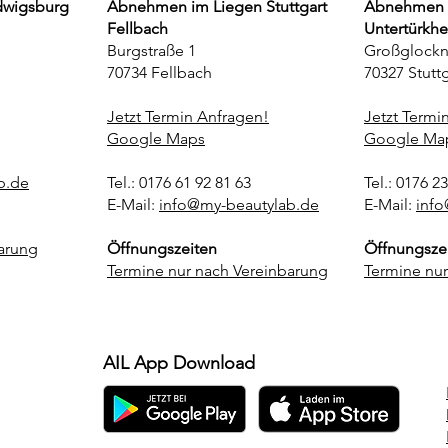
dwigsburg
Abnehmen im Liegen Stuttgart
Abnehmen i
Fellbach
Untertürkh
Burgstraße 1
Großglockn
70734 Fellbach
70327 Stuttg
Jetzt Termin Anfragen!
Jetzt Termi
Google Maps
Google Ma
b.de
Tel.: 0176 61 92 81 63
Tel.: 0176 2
E-Mail:
info@my-beautylab.de
E-Mail:
info
arung
Öffnungszeiten
Öffnungsze
Termine nur nach Vereinbarung
Termine nur
AIL App Download