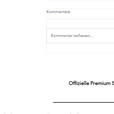
Kommentare
Kommentar verfassen...
"Schnell abnehmen in
Stuttgart Fellbach – Der
realistische Guide für Dauer-
Ergebnisse"
Offizielle Premium 