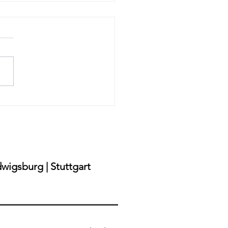
ehmen ohne Diät in
bronn – Sichere Methode
 Verzicht"
wigsburg | Stuttgart