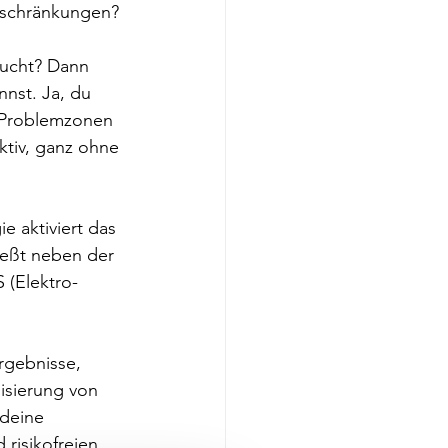
nschränkungen? 
rucht? Dann 
nst. Ja, du 
n Problemzonen 
ktiv, ganz ohne 
 aktiviert das 
ießt neben der 
 (Elektro-
rgebnisse, 
isierung von 
 deine 
risikofreien 