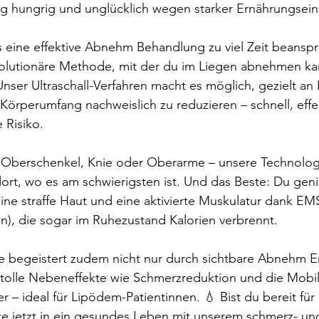
dig hungrig und unglücklich wegen starker Ernährungsei
s eine effektive Abnehm Behandlung zu viel Zeit beansp
olutionäre Methode, mit der du im Liegen abnehmen kan
 Unser Ultraschall-Verfahren macht es möglich, gezielt a
Körperumfang nachweislich zu reduzieren – schnell, effe
Risiko. 
 Oberschenkel, Knie oder Oberarme – unsere Technologie
rt, wo es am schwierigsten ist. Und das Beste: Du gen
ine straffe Haut und eine aktivierte Muskulatur dank EMS
n), die sogar im Ruhezustand Kalorien verbrennt. 
ode begeistert zudem nicht nur durch sichtbare Abnehm E
 tolle Nebeneffekte wie Schmerzreduktion und die Mobil
 – ideal für Lipödem-Patientinnen. 💧 Bist du bereit für
te jetzt in ein gesundes Leben mit unserem schmerz- und 