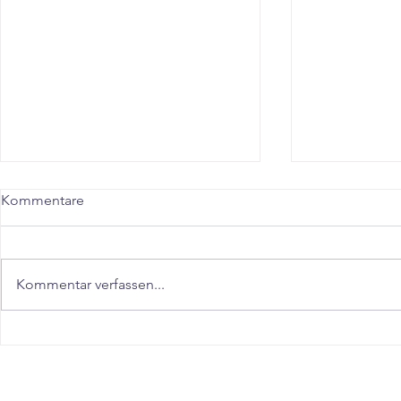
Kommentare
Kommentar verfassen...
"Schnell abnehmen in
"Abnehmen 
Stuttgart Fellbach – Der
Ludwigsbur
realistische Guide für Dauer-
Möglingen"
Ergebnisse"