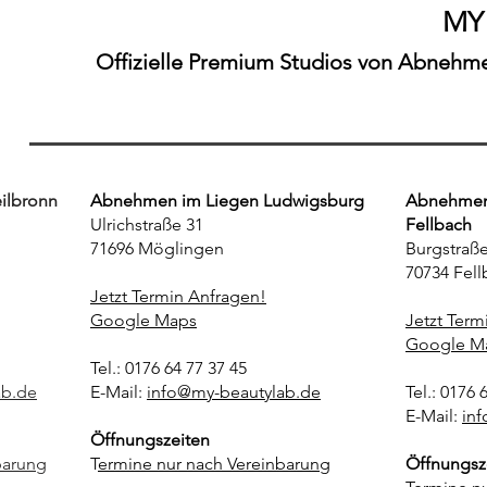
MY
Offizielle Premium Studios von Abnehmen
ilbronn
Abnehmen im Liegen Ludwigsburg
Abnehmen 
Ulrichstraße 31
Fellbach
71696 Möglingen
Burgstraße
70734 Fell
Jetzt Termin Anfragen!
Google Maps
Jetzt Term
Google M
Tel.: 0176 64 77 37 45
ab.de
E-Mail:
info@my-beautylab.de
Tel.: 0176 
E-Mail:
in
Öffnungszeiten
barung
T
ermine nur nach Vereinbarung
Öffnungsz