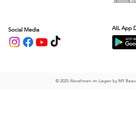
Termine n
AIL App 
Social Media
© 2025 Abnehmen im Liegen by MY Beauty