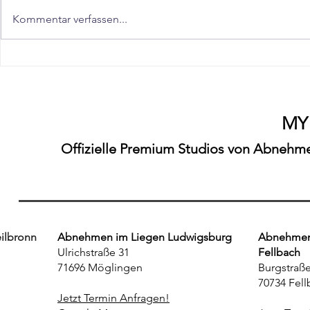
Kommentar verfassen...
"Schnell abnehmen in
"Abnehmen 
Stuttgart Fellbach – Der
Ludwigsbur
realistische Guide für Dauer-
Möglingen"
Ergebnisse"
MY
Offizielle Premium Studios von Abnehmen
ilbronn
Abnehmen im Liegen Ludwigsburg
Abnehmen 
Ulrichstraße 31
Fellbach
71696 Möglingen
Burgstraße
70734 Fell
Jetzt Termin Anfragen!