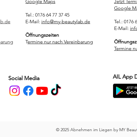
Google Maps
Jetzt Term
Google M
Tel.: 0176 64 77 37 45
ab.de
E-Mail:
info@my-beautylab.de
Tel.: 0176 
E-Mail:
in
Öffnungszeiten
barung
T
ermine nur nach Vereinbarung
Öffnungsz
Termine n
AIL App 
Social Media
© 2025 Abnehmen im Liegen by MY Beauty