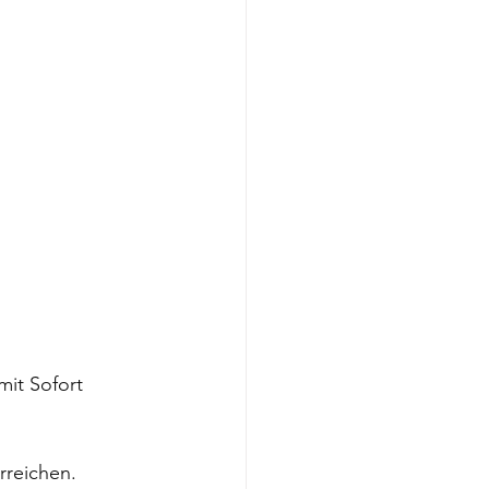
it Sofort 
reichen. ​