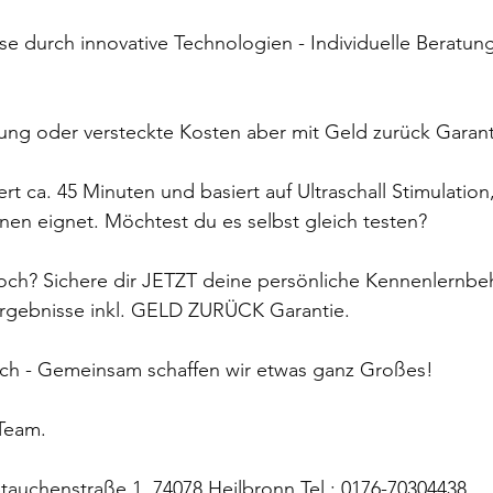
e durch innovative Technologien - Individuelle Beratung
ung oder versteckte Kosten aber mit Geld zurück Garant
 ca. 45 Minuten und basiert auf Ultraschall Stimulation,
en eignet. ​Möchtest du es selbst gleich testen? 
och? Sichere dir JETZT deine persönliche Kennenlernb
Ergebnisse inkl. GELD ZURÜCK Garantie. ​ 
dich - Gemeinsam schaffen wir etwas ganz Großes! 
Team. 
Stauchenstraße 1, 74078 Heilbronn Tel.: 0176-70304438 