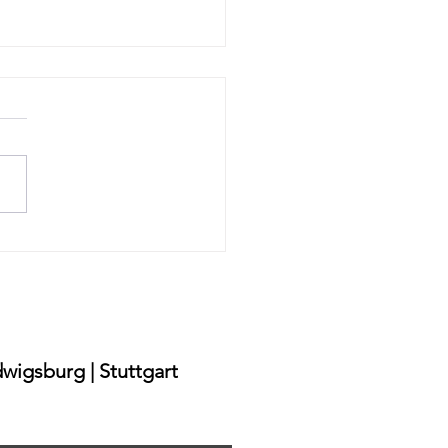
ehmen ohne Diät in
bronn – Sichere Methode
 Verzicht"
wigsburg | Stuttgart