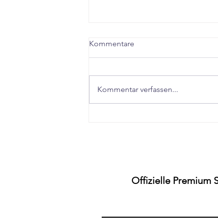
Kommentare
Kommentar verfassen...
"Schnell abnehmen in
Stuttgart Fellbach – Der
realistische Guide für Dauer-
Ergebnisse"
Offizielle Premium 