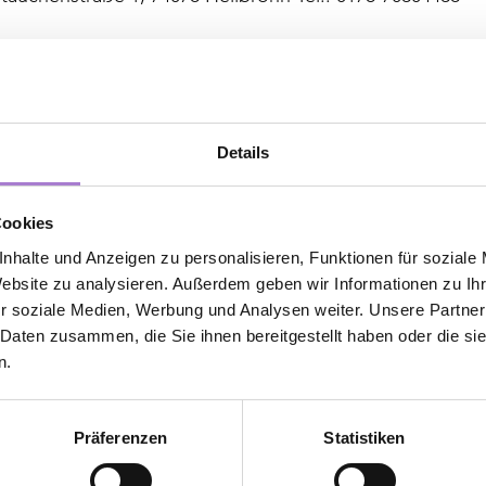
: Ulrichstraße 31, 71696 Ludwigsburg-Möglingen Tel.: 0
llbach: Burgstraße 1, 70734 Fellbach Tel.: 0176 61 92 81 6
Details
tertürkheim: Großglocknerstr. 39, 70327 Stuttgart Tel.: 0
Cookies
tylab.de/termin-anfragen
nhalte und Anzeigen zu personalisieren, Funktionen für soziale
Website zu analysieren. Außerdem geben wir Informationen zu I
r soziale Medien, Werbung und Analysen weiter. Unsere Partner
 Daten zusammen, die Sie ihnen bereitgestellt haben oder die s
n
n.
Präferenzen
Statistiken
Termin & Kennenlernrabatt sichern