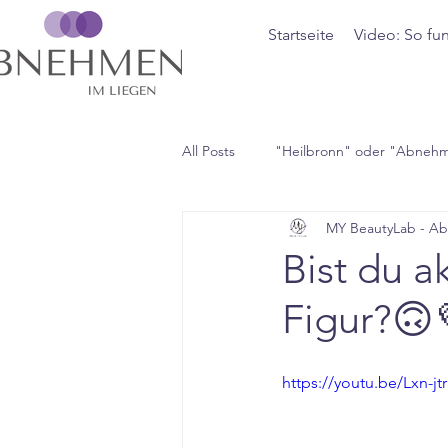
Startseite
Video: So fun
All Posts
"Heilbronn" oder "Abneh
MY BeautyLab - A
Bist du a
Figur?🙃
https://youtu.be/Lxn-j