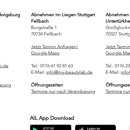
dwigsburg
Abnehmen im Liegen Stuttgart
Abnehmen i
Fellbach
Untertürkh
Burgstraße 1
Großglockn
70734 Fellbach
70327 Stuttg
Jetzt Termin Anfragen!
Jetzt Termi
Google Maps
Google Ma
b.de
Tel.: 0176 61 92 81 63
Tel.: 0176 2
E-Mail:
info@my-beautylab.de
E-Mail:
info
arung
Öffnungszeiten
Öffnungsze
Termine nur nach Vereinbarung
Termine nur
AIL App Download