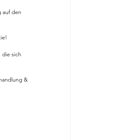
 auf den 
ie! 
 die sich 
ehandlung & 