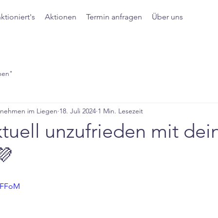
ktioniert's
Aktionen
Termin anfragen
Über uns
men"
bnehmen im Liegen
18. Juli 2024
1 Min. Lesezeit
ktuell unzufrieden mit dei
💜
trFFoM