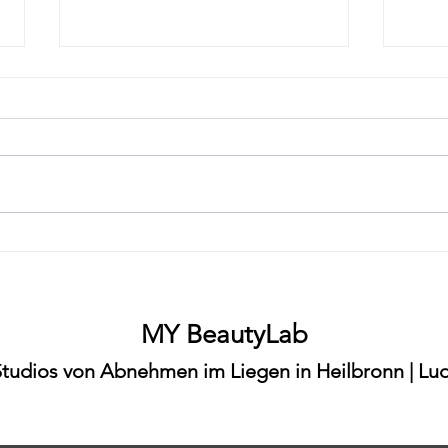
"Abnehmen ohne Diät in
"Abn
Ludwigsburg – MY BeautyLab
Heil
Möglingen"
ohne
MY BeautyLab
Studios von Abnehmen im Liegen in Heilbronn | Lud