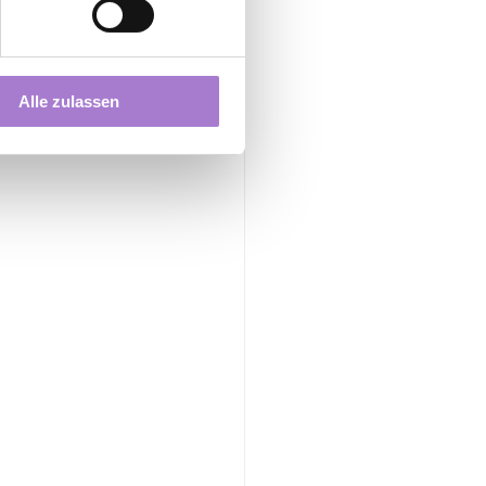
ersönliche 
Alle zulassen
Vorteilspreis 
eiten und den 
merzen und 