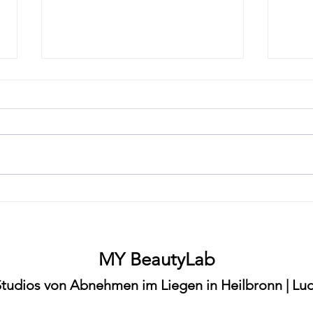
"Abnehmen ohne Diät in
"Abn
Ludwigsburg – MY BeautyLab
Heil
Möglingen"
ohne
MY BeautyLab
Studios von Abnehmen im Liegen in Heilbronn | Lud