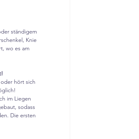
der ständigem 
schenkel, Knie 
t, wo es am 
t!
oder hört sich 
öglich!
ch im Liegen 
ebaut, sodass 
en. Die ersten 