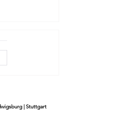
ehmen ohne Diät in
bronn – Sichere Methode
 Verzicht"
wigsburg | Stuttgart