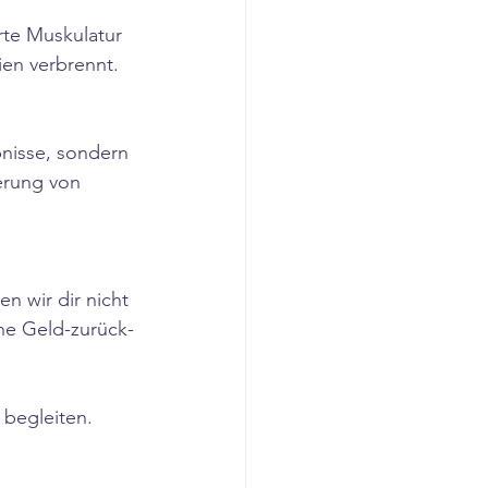
rte Muskulatur 
en verbrennt. 
nisse, sondern 
erung von 
n wir dir nicht 
ne Geld-zurück-
 begleiten.