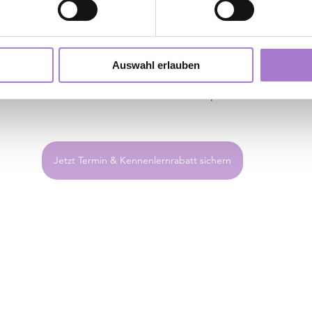
nehmen im Liegen jetzt zum Kennenlern-Rabatt testen
men im Liegen probieren? Dann sichere dir jetzt deine p
Auswahl erlauben
dlung und bekomme 
eine zweite Gratis dazu
! Jetzt zum 
testen und von Sonderkonditionen profitieren.
Jetzt Termin & Kennenlernrabatt sichern
ahren macht es möglich, gezielt an Problemzonen zu arb
slich zu reduzieren – schnell, effektiv, ganz ohne Sch