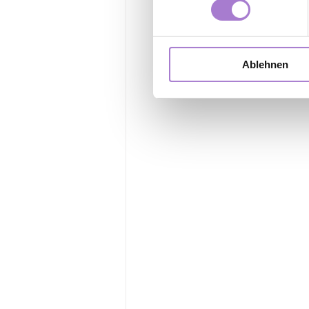
Ab
Du willst Abneh
Ablehnen
Kennenlernbehan
Das Ultraschall-Verf
Körperumfang nachwei
ohne Risiko.