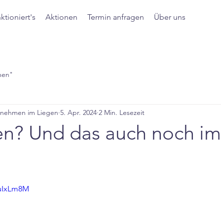
ktioniert's
Aktionen
Termin anfragen
Über uns
men"
bnehmen im Liegen
5. Apr. 2024
2 Min. Lesezeit
? Und das auch noch im
NuIxLm8M