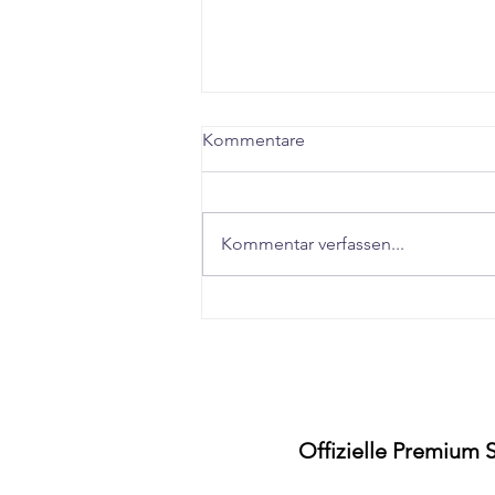
Kommentare
Kommentar verfassen...
"Schnell abnehmen in
Stuttgart Fellbach – Der
realistische Guide für Dauer-
Ergebnisse"
Offizielle Premium 