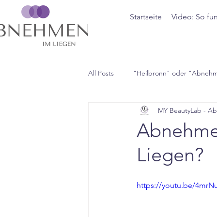
Startseite
Video: So fun
All Posts
"Heilbronn" oder "Abneh
MY BeautyLab - A
Abnehmen
Liegen?
https://youtu.be/4mr