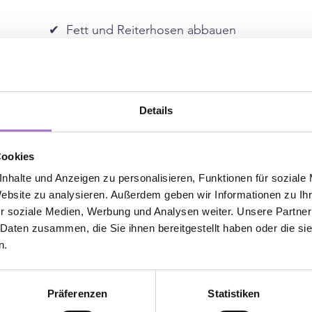
✔  Fett und Reiterhosen abbauen
✔  Muskulatur schnell und dauerhaft aufbauen
✔  Haut und Bindegewebe festigen und stärken
Details
✔  Cellulite dauerhaft rückbilden
Cookies
nhalte und Anzeigen zu personalisieren, Funktionen für soziale
✔  Rückenverspannungen effektiv lösen
Website zu analysieren. Außerdem geben wir Informationen zu I
r soziale Medien, Werbung und Analysen weiter. Unsere Partner
✔  Beckenboden trainieren und stärken
 Daten zusammen, die Sie ihnen bereitgestellt haben oder die s
n.
✔  Auch für Lipödem-Patientinnen
Kennenlern-Rabatt + gratis Ernährungs-Guide
Präferenzen
Statistiken