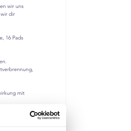
en wir uns 
ir dir 
, 16 Pads 
en. 
ttverbrennung, 
irkung mit 
blemzonen 
u dein Geld 