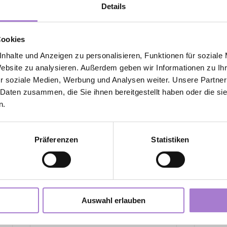
k. 
Details
n dir einen groben Überblick geben wie alles funktioniert
Cookies
nem unserer Premium Standorte von Abnehmen im Liegen 
nhalte und Anzeigen zu personalisieren, Funktionen für soziale
gart begrüßen zu dürfen. 
Website zu analysieren. Außerdem geben wir Informationen zu I
r soziale Medien, Werbung und Analysen weiter. Unsere Partner
ald.
 Daten zusammen, die Sie ihnen bereitgestellt haben oder die s
 Team
n.
Präferenzen
Statistiken
Auswahl erlauben