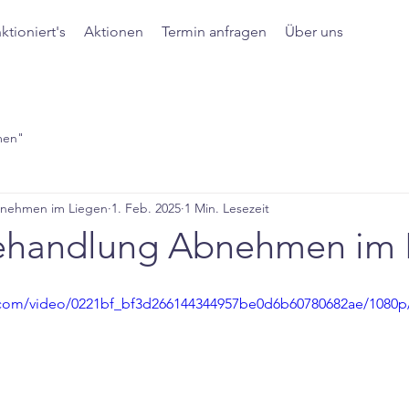
ktioniert's
Aktionen
Termin anfragen
Über uns
men"
bnehmen im Liegen
1. Feb. 2025
1 Min. Lesezeit
ehandlung Abnehmen im 
ic.com/video/0221bf_bf3d266144344957be0d6b60780682ae/1080p