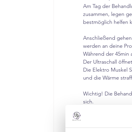
Am Tag der Behandlu
zusammen, legen gem
bestmöglich helfen 
Anschließend gehen 
werden an deine Pro
Während der 45min a
Der Ultraschall öffne
Die Elektro Muskel S
und die Wärme straff
Wichtig! Die Behandl
sich. 
Nach der Behandlung
verloren hast. 
Und wie gesagt, wen