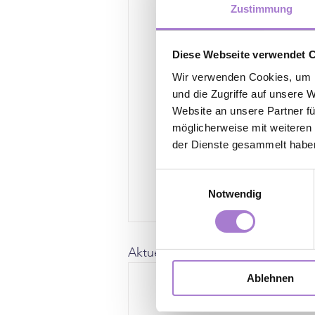
einfach wieder zurüc
Zustimmung
Ich hoffe wir konnte
Diese Webseite verwendet 
uns dich bald in ei
Wir verwenden Cookies, um I
Ludwigsburg & Stutt
und die Zugriffe auf unsere 
Website an unsere Partner fü
Alles Liebe und bis b
möglicherweise mit weiteren
Dein MY BeautyLab
der Dienste gesammelt habe
Einwilligungsauswahl
Notwendig
Aktuelle Beiträge
Ablehnen