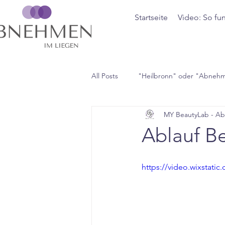
Startseite
Video: So fun
All Posts
"Heilbronn" oder "Abneh
MY BeautyLab - A
Ablauf B
https://video.wixstat