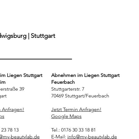
bronn – Sichere Methode
 Verzicht"
wigsburg | Stuttgart
m Liegen Stuttgart
Abnehmen im Liegen Stuttgart
eim
Feuerbach
erstraße 39
Stuttgarterstr. 7
art
70469 Stuttgart/Feuerbach
n Anfragen!
Jetzt Termin Anfragen!
ps
Google Maps
3 23 78 13
Tel.: 0176 30 33 18 81
@my-beautylab.de
E-Mail:
info@my-beautylab.de