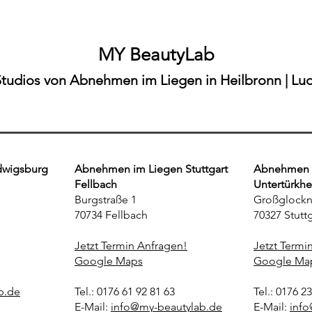
Ludwigsburg – MY BeautyLab
Heil
Möglingen"
ohne
MY BeautyLab
Studios von Abnehmen im Liegen in Heilbronn | Lud
dwigsburg
Abnehmen im Liegen Stuttgart
Abnehmen i
Fellbach
Untertürkh
Burgstraße 1
Großglockn
70734 Fellbach
70327 Stuttg
Jetzt Termin Anfragen!
Jetzt Termi
Google Maps
Google Ma
b.de
Tel.: 0176 61 92 81 63
Tel.: 0176 2
E-Mail:
info@my-beautylab.de
E-Mail:
info