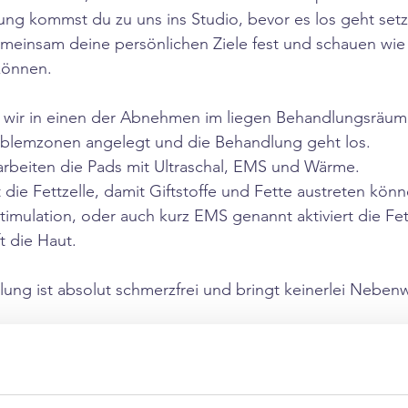
ng kommst du zu uns ins Studio, bevor es los geht setz
einsam deine persönlichen Ziele fest und schauen wie w
können. 
wir in einen der Abnehmen im liegen Behandlungsräume
blemzonen angelegt und die Behandlung geht los. 
rbeiten die Pads mit Ultraschal, EMS und Wärme. 
t die Fettzelle, damit Giftstoffe und Fette austreten könn
timulation, oder auch kurz EMS genannt aktiviert die Fe
t die Haut.
ung ist absolut schmerzfrei und bringt keinerlei Nebenw
 messen wir ab wie viele Zentimeter du an deinen Pro
n es nicht mindestens 2-5 Zentimeter sind, bekommst d