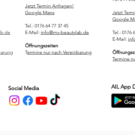
Jetzt Termin Anfragen!
Google Maps
Jetzt Term
Google M
Tel.: 0176 64 77 37 45
ab.de
E-Mail:
info@my-beautylab.de
Tel.: 0176 
E-Mail:
in
Öffnungszeiten
barung
T
ermine nur nach Vereinbarung
Öffnungsz
Termine n
AIL App 
Social Media