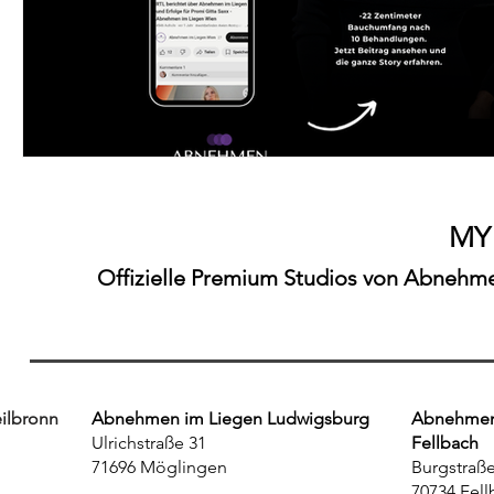
MY
Offizielle Premium Studios von Abnehmen
ilbronn
Abnehmen im Liegen Ludwigsburg
Abnehmen 
Ulrichstraße 31
Fellbach
71696 Möglingen
Burgstraße
70734 Fell