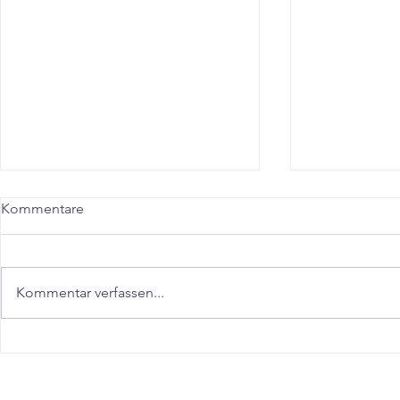
Kommentare
Kommentar verfassen...
"Schnell abnehmen in
"Abnehmen 
Stuttgart Fellbach – Der
Ludwigsbur
realistische Guide für Dauer-
Möglingen"