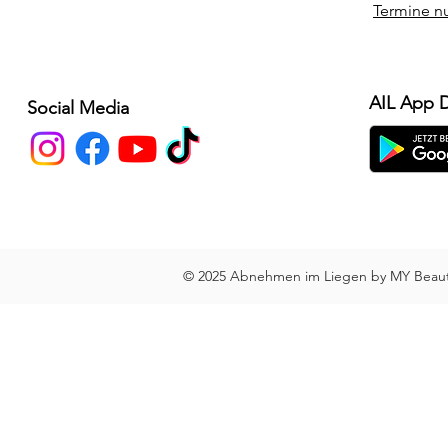
Termine n
AIL App 
Social Media
© 2025 Abnehmen im Liegen by MY Beauty