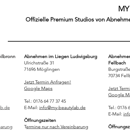
Ergebnisse"
MY
Offizielle Premium Studios von Abnehmen
ilbronn
Abnehmen im Liegen Ludwigsburg
Abnehmen 
Ulrichstraße 31
Fellbach
71696 Möglingen
Burgstraße
70734 Fell
Jetzt Termin Anfragen!
Google Maps
Jetzt Term
Google M
Tel.: 0176 64 77 37 45
ab.de
E-Mail:
info@my-beautylab.de
Tel.: 0176 
E-Mail:
in
Öffnungszeiten
barung
T
ermine nur nach Vereinbarung
Öffnungsz