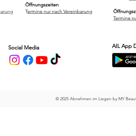
Öffnungszeiten
barung
T
ermine nur nach Vereinbarung
Öffnungsz
Termine n
AIL App 
Social Media
© 2025 Abnehmen im Liegen by MY Beauty