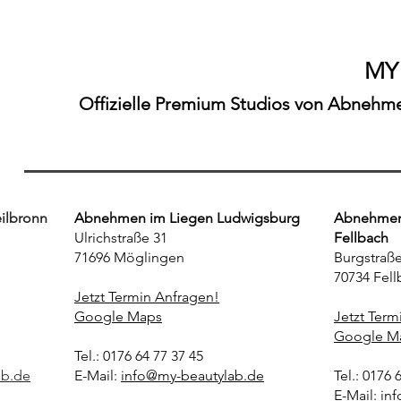
Stuttgart Fellbach – Der
Ludwigsbur
realistische Guide für Dauer-
Möglingen"
Ergebnisse"
MY
Offizielle Premium Studios von Abnehmen
ilbronn
Abnehmen im Liegen Ludwigsburg
Abnehmen 
Ulrichstraße 31
Fellbach
71696 Möglingen
Burgstraße
70734 Fell
Jetzt Termin Anfragen!
Google Maps
Jetzt Term
Google M
Tel.: 0176 64 77 37 45
ab.de
E-Mail:
info@my-beautylab.de
Tel.: 0176 
E-Mail:
in