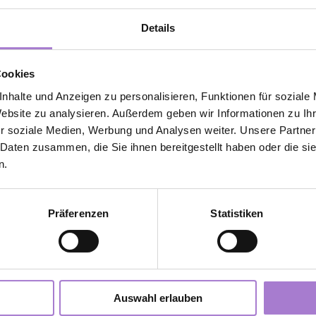
ng
#kalorienzählen
#gewichtverlieren
#abnehmtagebuch
#k
Details
vallfasten 
els
#weightwatchersdeutschland
#sommer
ilbron
#abnehmenimliegen
Cookies
nhalte und Anzeigen zu personalisieren, Funktionen für soziale
Website zu analysieren. Außerdem geben wir Informationen zu I
r soziale Medien, Werbung und Analysen weiter. Unsere Partner
Jetzt Sommer Special sichern!
 Daten zusammen, die Sie ihnen bereitgestellt haben oder die s
n.
Präferenzen
Statistiken
Auswahl erlauben