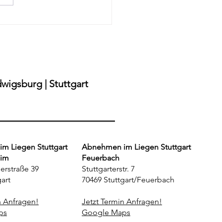
ehmen ohne Diät in
bronn – Sichere Methode
 Verzicht"
wigsburg | Stuttgart
m Liegen Stuttgart
Abnehmen im Liegen Stuttgart
eim
Feuerbach
erstraße 39
Stuttgarterstr. 7
art
70469 Stuttgart/Feuerbach
n Anfragen!
Jetzt Termin Anfragen!
ps
Google Maps