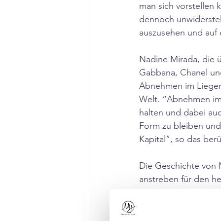
man sich vorstellen 
dennoch unwiderstehl
auszusehen und auf 
Nadine Mirada, die ü
Gabbana, Chanel und
Abnehmen im Liegen-
Welt. “Abnehmen im L
halten und dabei au
Form zu bleiben und 
Kapital”, so das be
Die Geschichte von 
anstreben für den h
#abnehmen
#lecker
nehmen
#abnehmen