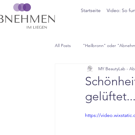
Startseite
Video: So fun
All Posts
"Heilbronn" oder "Abneh
MY BeautyLab - A
Schönhei
gelüftet..
https://video.wixstat