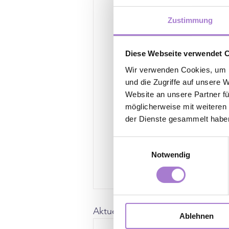
ernährungsumstellu
Zustimmung
ehmenimliegen
 inter
#fettverlieren
#wwmäd
#sportmotivation
#he
Diese Webseite verwendet 
Wir verwenden Cookies, um I
und die Zugriffe auf unsere 
Website an unsere Partner fü
möglicherweise mit weiteren
der Dienste gesammelt habe
Einwilligungsauswahl
Notwendig
Aktuelle Beiträge
Ablehnen