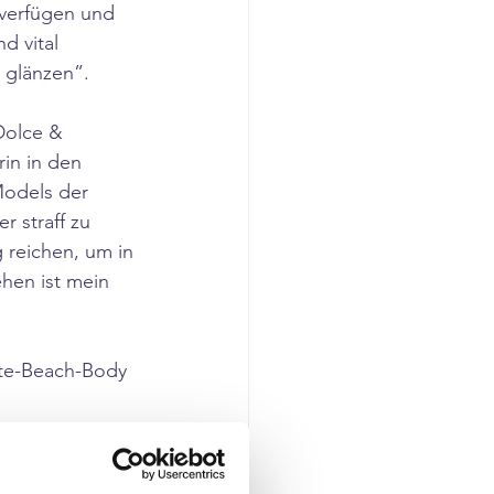
 verfügen und 
d vital 
 glänzen”.
Dolce & 
in in den 
Models der 
 straff zu 
reichen, um in 
hen ist mein 
te-Beach-Body 
diät
#gesundab
#gesundessen
#