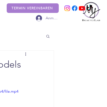
TERMIN VEREINBAREN
Anmelden
odels
p4/file.mp4