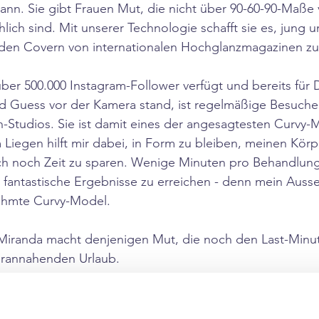
kann. Sie gibt Frauen Mut, die nicht über 90-60-90-Maße
ich sind. Mit unserer Technologie schafft sie es, jung un
den Covern von internationalen Hochglanzmagazinen zu
ber 500.000 Instagram-Follower verfügt und bereits für 
 Guess vor der Kamera stand, ist regelmäßige Besucher
Studios. Sie ist damit eines der angesagtesten Curvy-
iegen hilft mir dabei, in Form zu bleiben, meinen Körper
ch noch Zeit zu sparen. Wenige Minuten pro Behandlung 
fantastische Ergebnisse zu erreichen - denn mein Ausse
rühmte Curvy-Model.
Miranda macht denjenigen Mut, die noch den Last-Minu
erannahenden Urlaub.
abnehmen
#abnehmenohnediät
#abnehmenohnehungern
#
ohnehunger
#fitness
#abnehmprogramm
#ernährungsplan