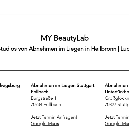
"Abnehmen ohne Diät in
"Abn
Ludwigsburg – MY BeautyLab
Heil
Möglingen"
ohne
MY BeautyLab
Studios von Abnehmen im Liegen in Heilbronn | Lud
dwigsburg
Abnehmen im Liegen Stuttgart
Abnehmen i
Fellbach
Untertürkh
Burgstraße 1
Großglockn
70734 Fellbach
70327 Stuttg
Jetzt Termin Anfragen!
Jetzt Termi
Google Maps
Google Ma