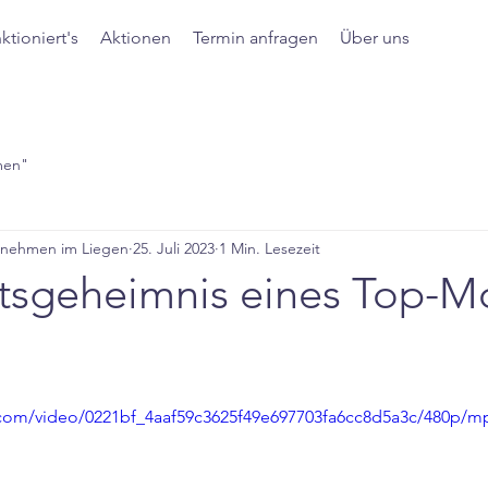
ktioniert's
Aktionen
Termin anfragen
Über uns
men"
bnehmen im Liegen
25. Juli 2023
1 Min. Lesezeit
tsgeheimnis eines Top-M
.
ic.com/video/0221bf_4aaf59c3625f49e697703fa6cc8d5a3c/480p/m